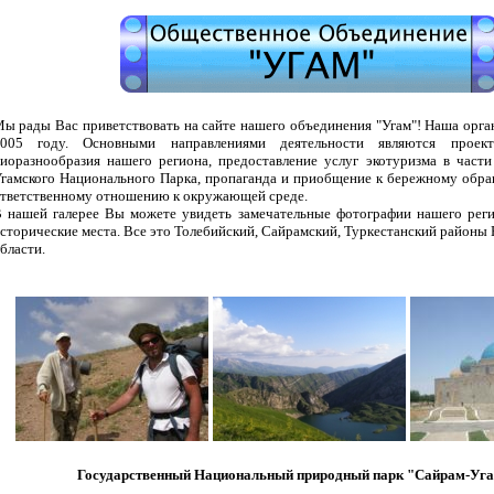
ы рады Вас приветствовать на сайте нашего объединения "Угам"! Наша орга
005 году. Основными направлениями деятельности являются прое
иоразнообразия нашего региона, предоставление услуг экотуризма в част
гамского Национального Парка, пропаганда и приобщение к бережному обр
тветственному отношению к окружающей среде.
 нашей галерее Вы можете увидеть замечательные фотографии нашего реги
сторические места. Все это Толебийский, Сайрамский, Туркестанский район
бласти.
Государственный Национальный природный парк "Сайрам-Уг