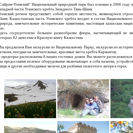
Сайрам-Угамский" Национальный природный парк был основан в 2006 году и 
ападной части Угамского хребта Западного Тянь-Шаня.
гамский регион представляет собой горную местность, являющуюся отрог
аня. Казахстанская часть Угамского хребта входит в состав Национального
рирода, замечательные исторические памятники, настоящая казахская наци
ас.
десь сосредоточено большое разнообразие флоры, насчитывающей не ме
оторых 62 занесены в Красную книгу Казахстана.
ы предлагаем Вам экскурсии по Национальному Парку, экскурсии по историч
егиона, поездки на замечательные, красивые места хребта Каржантау.
 предгорье расположены 8 наших гостевых домов. Вы можете расположиться 
ы предоставим полевое оборудование включающее в себя палатки, устройств
ищи и другие необходимые мелочи для разбивки палаточого лагеря в горах.