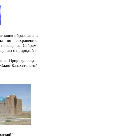
низация образована в
кты по сохранению
и посещения Сайрам-
ащению с природой и
она. Природа, люди,
ы Южно-Казахстанской
амский"