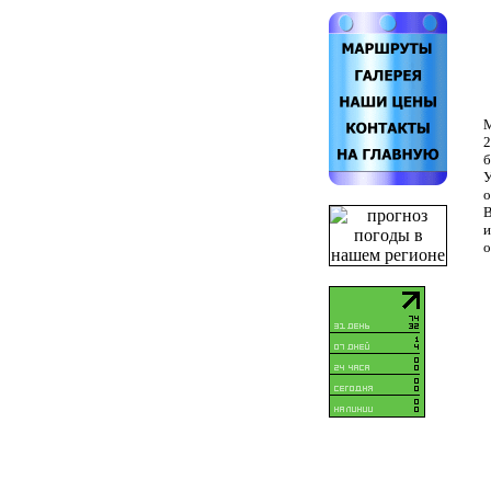
М
2
б
У
о
В
и
о